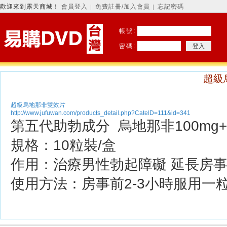
歡迎來到露天商城！
會員登入
免費註冊/加入會員
忘記密碼
│
│
帳號:
密碼:
超級
超級烏地那非雙效片
http://www.jufuwan.com/products_detail.php?CateID=111&id=341
第五代助勃成分 烏地那非100mg+
規格：10粒裝/盒
作用：治療男性勃起障礙 延長房
使用方法：房事前2-3小時服用一粒