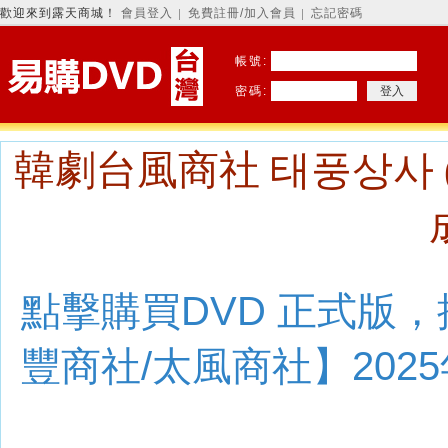
歡迎來到露天商城！
會員登入
免費註冊/加入會員
忘記密碼
│
│
帳號:
密碼:
韓劇台風商社 태풍상사 (20
點擊購買DVD 正式版
豐商社/太風商社】2025