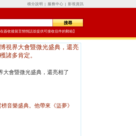
積分說明
服務中心
影視資訊
│
│
在簽收後留言悄悄話並提供可接收信件的郵箱】
3 微博視界大會暨微光盛典，還亮
收穫諸多肯定。
博視界大會暨微光盛典
，還亮相了
風雲榜音樂盛典
。他帶來《盜夢》