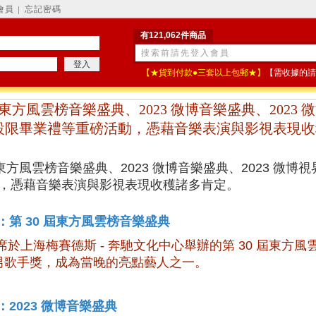
會員
忘記密碼
│
有121,062件商品
【★貨到付款●三套以上包郵★】
【需收據的請
0 屆東方風雲榜音樂盛典、2023 微博音樂盛典、202
 不設限畢業禮等重磅活動，憑藉音樂表演與影視表現
 屆東方風雲榜音樂盛典
、
2023 微博音樂盛典
、
2023 微
，憑藉音樂表演與影視表現收穫諸多肯定。
：第 30 屆東方風雲榜音樂盛典
宇寧出席於上海梅賽德斯 - 奔馳文化中心舉辦的
第 30 屆東方
男歌手
獎，成為當晚的亮點藝人之一。
2023 微博音樂盛典