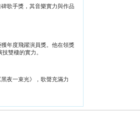
口碑歌手
獎，其音樂實力與作品
榮獲
年度飛躍演員
獎。他在領獎
演技雙棲的實力。
《黑夜一束光》，歌聲充滿力