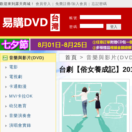
歡迎來到露天商城！
會員登入
免費註冊/加入會員
忘記密碼
│
│
帳號:
密碼:
首頁
>
音樂與影片(DVD
音樂與影片(DVD)
電影
台劇【俗女養成記】20
電視劇
卡通動漫
MV/卡拉OK
幼兒教育
音樂演奏會
演唱會實錄