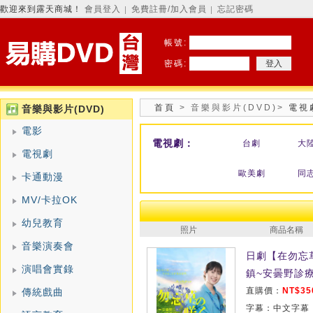
歡迎來到露天商城！
會員登入
免費註冊/加入會員
忘記密碼
│
│
帳號:
密碼:
首頁
>
音樂與影片(DVD)
>
電視
音樂與影片(DVD)
電影
電視劇：
台劇
大
電視劇
歐美劇
同
卡通動漫
MV/卡拉OK
幼兒教育
照片
商品名稱
音樂演奏會
日劇【在勿忘
演唱會實錄
鎮~安曇野診療
直購價：
NT$35
傳統戲曲
字幕：中文字幕