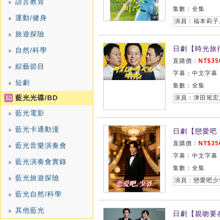
語言教育
集數：全集
運動/健身
演員：福本莉子
旅遊探險
日劇【時光旅行
自然/科學
直購價：
NT$35
綜藝節目
字幕：中文字幕
短劇
集數：全集
藍光光碟/BD
演員：津田篤宏
藍光電影
藍光卡通動漫
日劇【戀愛吧，
直購價：
NT$35
藍光音樂演奏會
字幕：中文字幕
藍光演奏會實錄
集數：全集
藍光旅遊探險
演員：戀愛吧少
藍光自然/科學
其他藍光
日劇【親吻要在