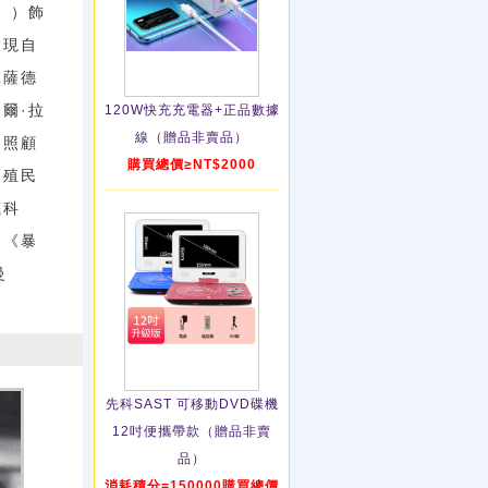
》）飾
發現自
摩薩德
爾·拉
120W快充充電器+正品數據
線（贈品非賣品）
自照顧
購買總價≥NT$2000
《殖民
底科
》《暴
曼
先科SAST 可移動DVD碟機
12吋便攜帶款（贈品非賣
品）
消耗積分=150000購買總價