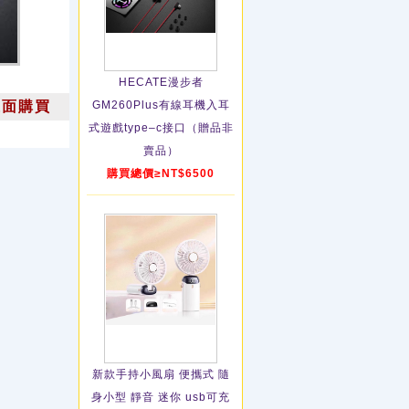
HECATE漫步者
上面購買
GM260Plus有線耳機入耳
式遊戲type–c接口（贈品非
賣品）
購買總價≥NT$6500
新款手持小風扇 便攜式 隨
身小型 靜音 迷你 usb可充