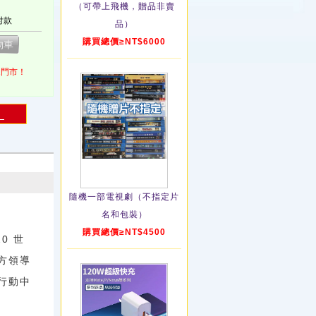
（可帶上飛機，贈品非賣
付款
品）
購買總價≥NT$6000
1門市！
！
隨機一部電視劇（不指定片
名和包裝）
購買總價≥NT$4500
0 世
方領導
行動中