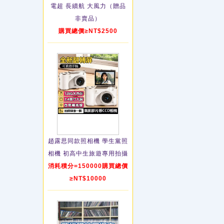
電超 長續航 大風力（贈品
非賣品）
購買總價≥NT$2500
趙露思同款照相機 學生黨照
相機 初高中生旅遊專用拍攝
消耗積分=150000購買總價
≥NT$10000