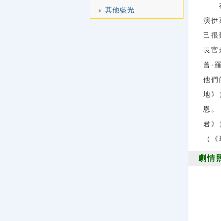
在本
其他藍光
演伊
己很
長官
曾·
他們
地》
恩。
君》
（《
劇情