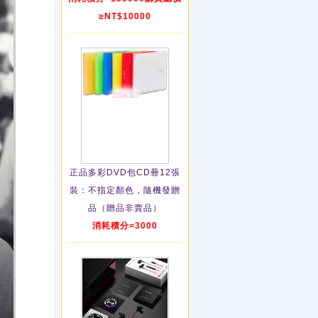
≥NT$10000
正品多彩DVD包CD冊12張
裝：不指定顏色，隨機發贈
品（贈品非賣品）
消耗積分=3000