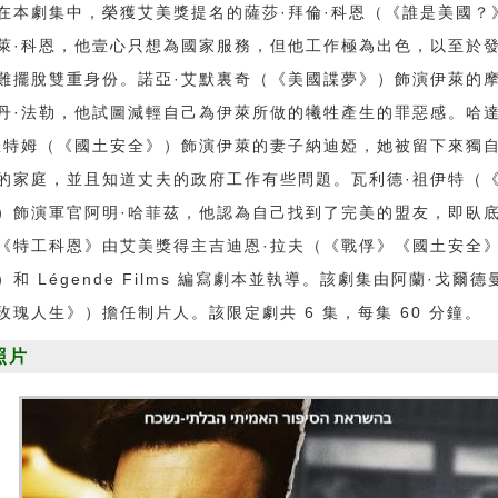
劇集中，榮獲艾美獎提名的薩莎·拜倫·科恩（《誰是美國？
萊·科恩，他壹心只想為國家服務，但他工作極為出色，以至於
難擺脫雙重身份。諾亞·艾默裏奇（《美國諜夢》）飾演伊萊的
丹·法勒，他試圖減輕自己為伊萊所做的犧牲產生的罪惡感。哈達
羅特姆（《國土安全》）飾演伊萊的妻子納迪婭，她被留下來獨
的家庭，並且知道丈夫的政府工作有些問題。瓦利德·祖伊特（
）飾演軍官阿明·哈菲茲，他認為自己找到了完美的盟友，即臥
《特工科恩》由艾美獎得主吉迪恩·拉夫（《戰俘》《國土安全
）和 Légende Films 編寫劇本並執導。該劇集由阿蘭·戈爾德
玫瑰人生》）擔任制片人。該限定劇共 6 集，每集 60 分鐘。
照片