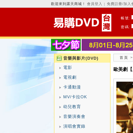
歡迎來到露天商城！
會員登入
免費註冊/加入
│
帳號:
密碼:
首頁
音樂與影片(DVD)
電影
歐美劇【
電視劇
卡通動漫
MV/卡拉OK
幼兒教育
音樂演奏會
演唱會實錄