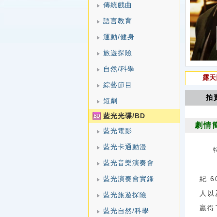
傳統戲曲
語言教育
運動/健身
旅遊探險
自然/科學
露天
綜藝節目
拍
短劇
藍光光碟/BD
劇情
藍光電影
藍光卡通動漫
藍光音樂演奏會
《特
藍光演奏會實錄
紀 
人以
藍光旅遊探險
贏得
藍光自然/科學