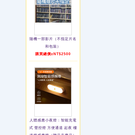
隨機一部影片（不指定片名
和包裝）
購買總價≥NT$2500
人體感應小夜燈：智能充電
式 聲控燈 方便通道 起夜 樓