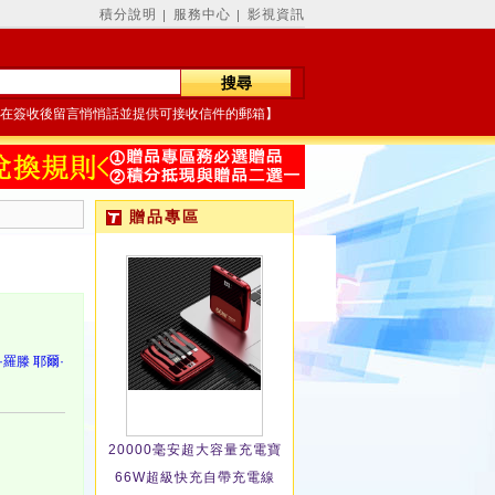
積分說明
服務中心
影視資訊
│
│
在簽收後留言悄悄話並提供可接收信件的郵箱】
贈品專區
·羅滕
耶爾·
20000毫安超大容量充電寶
66W超級快充自帶充電線