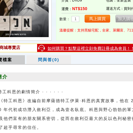
介質：DVD9
包裝：全新盒裝
NT$150
運送方式：貨到
運費：
數量：
溫馨提醒：支持黑貓宅配，全家、萊爾富、71
商城專賣店
如何購買？點擊這裡立刻免費註冊成為會員！
賣檔案
問與答(0)
簡介
特工科恩的劇情簡介 · · · · · ·
工科恩》改編自前摩薩德特工伊萊·科恩的真實故事，他在 2
60 年代初成功潛入敘利亞，成為壹名臥底。科恩與野心勃勃的軍
及他們富有的朋友關系密切，從而在敘利亞最大的反以色列秘密
了超乎尋常的信任。