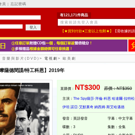
會員
忘記密碼
│
有121,171件商品
【★貨到付款●三套以上包郵★】
【需收據的請
>
音樂與影片(DVD)
>
電視劇
>
歐美劇
摩薩德間諜/特工科恩】2019年
NT$300
原價：NT$350
直購價：
主演：
The Spy薩莎·拜倫·科恩
哈達爾·拉特松
伊坦
諾亞·艾默裏奇
納西姆·斯艾哈邁德
發音：英語發音
字幕：中文字幕
碟數：3
集數：全集